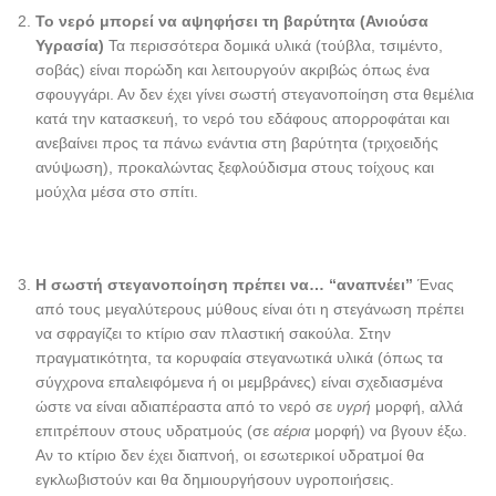
Το νερό μπορεί να αψηφήσει τη βαρύτητα (Ανιούσα
Υγρασία)
Τα περισσότερα δομικά υλικά (τούβλα, τσιμέντο,
σοβάς) είναι πορώδη και λειτουργούν ακριβώς όπως ένα
σφουγγάρι. Αν δεν έχει γίνει σωστή στεγανοποίηση στα θεμέλια
κατά την κατασκευή, το νερό του εδάφους απορροφάται και
ανεβαίνει προς τα πάνω ενάντια στη βαρύτητα (τριχοειδής
ανύψωση), προκαλώντας ξεφλούδισμα στους τοίχους και
μούχλα μέσα στο σπίτι.
Η σωστή στεγανοποίηση πρέπει να… “αναπνέει”
Ένας
από τους μεγαλύτερους μύθους είναι ότι η στεγάνωση πρέπει
να σφραγίζει το κτίριο σαν πλαστική σακούλα. Στην
πραγματικότητα, τα κορυφαία στεγανωτικά υλικά (όπως τα
σύγχρονα επαλειφόμενα ή οι μεμβράνες) είναι σχεδιασμένα
ώστε να είναι αδιαπέραστα από το νερό σε
υγρή
μορφή, αλλά
επιτρέπουν στους υδρατμούς (σε
αέρια
μορφή) να βγουν έξω.
Αν το κτίριο δεν έχει διαπνοή, οι εσωτερικοί υδρατμοί θα
εγκλωβιστούν και θα δημιουργήσουν υγροποιήσεις.