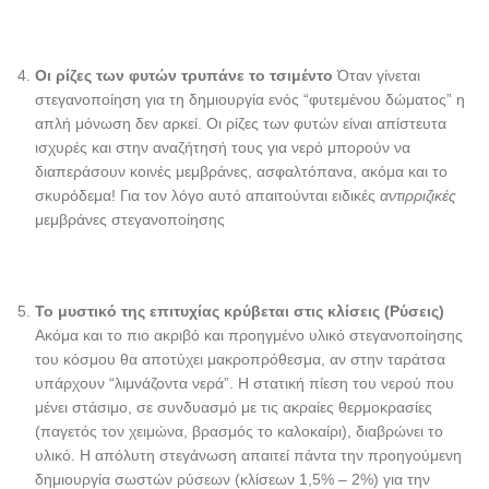
Οι ρίζες των φυτών τρυπάνε το τσιμέντο
Όταν γίνεται
στεγανοποίηση για τη δημιουργία ενός “φυτεμένου δώματος” η
απλή μόνωση δεν αρκεί. Οι ρίζες των φυτών είναι απίστευτα
ισχυρές και στην αναζήτησή τους για νερό μπορούν να
διαπεράσουν κοινές μεμβράνες, ασφαλτόπανα, ακόμα και το
σκυρόδεμα! Για τον λόγο αυτό απαιτούνται ειδικές
αντιρριζικές
μεμβράνες στεγανοποίησης
Το μυστικό της επιτυχίας κρύβεται στις κλίσεις (Ρύσεις)
Ακόμα και το πιο ακριβό και προηγμένο υλικό στεγανοποίησης
του κόσμου θα αποτύχει μακροπρόθεσμα, αν στην ταράτσα
υπάρχουν “λιμνάζοντα νερά”. Η στατική πίεση του νερού που
μένει στάσιμο, σε συνδυασμό με τις ακραίες θερμοκρασίες
(παγετός τον χειμώνα, βρασμός το καλοκαίρι), διαβρώνει το
υλικό. Η απόλυτη στεγάνωση απαιτεί πάντα την προηγούμενη
δημιουργία σωστών ρύσεων (κλίσεων 1,5% – 2%) για την