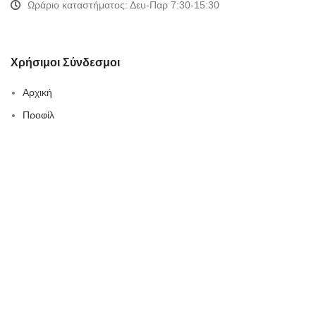
Ωράριο καταστήματος: Δευ-Παρ 7:30-15:30
Χρήσιμοι Σύνδεσμοι
Αρχική
Προφίλ
Προϊόντα
Συνεργασίες-Brands
Blog
Κατάλογος
Καριέρα
Επικοινωνία