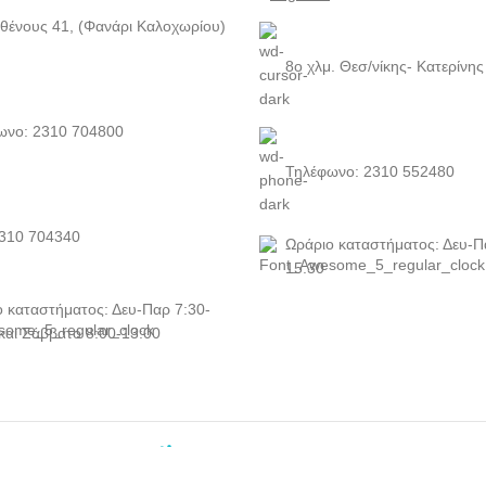
θένους 41, (Φανάρι Καλοχωρίου)
8ο χλμ. Θεσ/νίκης- Κατερίνης
ωνο: 2310 704800
Τηλέφωνο: 2310 552480
2310 704340
Ωράριο καταστήματος: Δευ-Π
15:30
 καταστήματος: Δευ-Παρ 7:30-
και Σάββατο 8:00-13:00
2023-
DIGITAL
MEDIA
//
DIGITAL MEDIA STUDIO