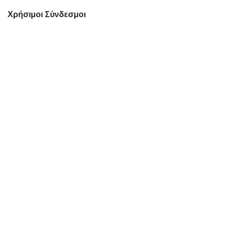
Χρήσιμοι Σύνδεσμοι
Αρχική
Προφίλ
Προϊόντα
Συνεργασίες-Brands
Blog
Κατάλογος
Καριέρα
Επικοινωνία