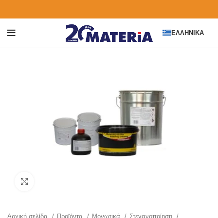
ΕΛΛΗΝΙΚΆ
Click to enlarge
Αρχική σελίδα
Προϊόντα
Μονωτικά
Στεγανοποίηση