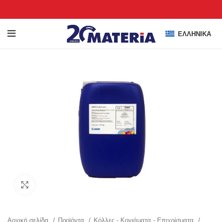
ΕΛΛΗΝΙΚΆ
Click to enlarge
Αρχική σελίδα
Προϊόντα
Κόλλες - Κονιάματα - Επιχρίσματα