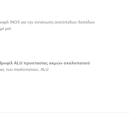
ροφίλ INOX για την συνένωση ανισόπεδων δαπέδων
μί ματ
Προφίλ ALU προστασίας ακμών σκαλοπατιού
κρες των σκαλοπατιών, ALU