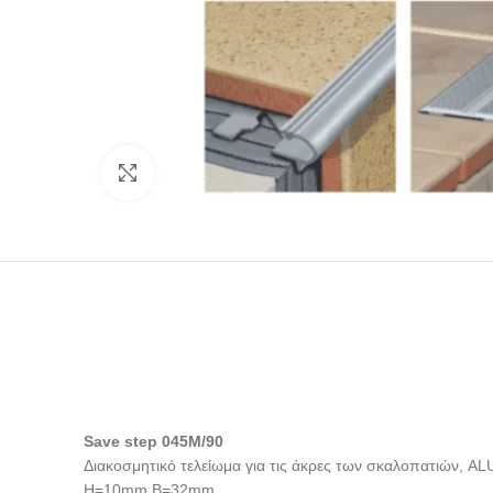
Click to enlarge
Save step 045M/90
Διακοσμητικό τελείωμα για τις άκρες των σκαλοπατιών, AL
H=10mm B=32mm