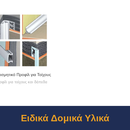
οσμητικό Προφίλ για Τοίχους
οφίλ για τοίχους και δάπεδα
Ειδικά Δομικά Υλικά