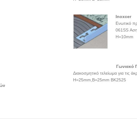
Inoxcer
Ενωτικό π
061SS Αση
H=10mm
Γωνιακό 
Διακοσμητικό τελείωμα για τις ά
H=25mm,B=25mm BK2525
ιών