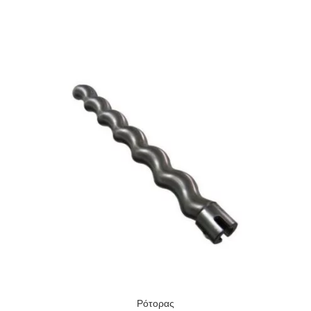
Ρότορας