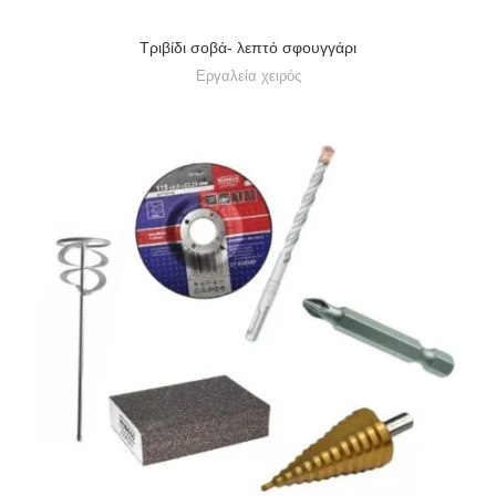
Tριβίδι σοβά- λεπτό σφουγγάρι
Εργαλεία χειρός