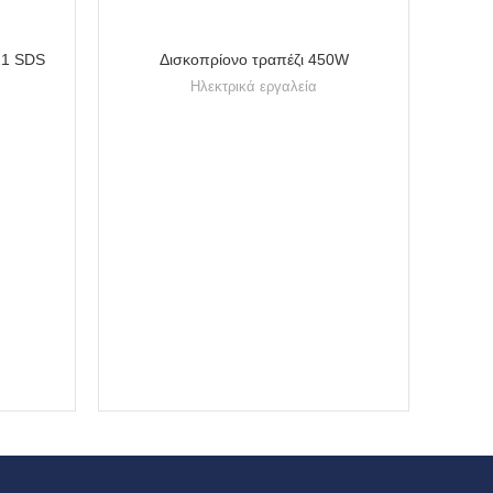
21 SDS
Δισκοπρίονο τραπέζι 450W
Ηλεκτρικά εργαλεία
Κα