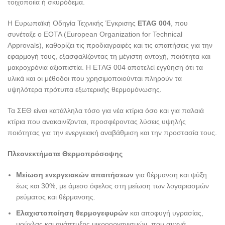
τοιχοποιία ή σκυρόδεμα.
Η Ευρωπαϊκή Οδηγία Τεχνικής Έγκρισης
ETAG 004
, που
συνέταξε ο ΕΟΤΑ (European Organization for Technical
Approvals), καθορίζει τις προδιαγραφές και τις απαιτήσεις για την
εφαρμογή τους, εξασφαλίζοντας τη μέγιστη αντοχή, ποιότητα και
μακροχρόνια αξιοπιστία. Η ETAG 004 αποτελεί εγγύηση ότι τα
υλικά και οι μέθοδοι που χρησιμοποιούνται πληρούν τα
υψηλότερα πρότυπα εξωτερικής θερμομόνωσης.
Τα ΣΕΘ είναι κατάλληλα τόσο για νέα κτίρια όσο και για παλαιά
κτίρια που ανακαινίζονται, προσφέροντας λύσεις υψηλής
ποιότητας για την ενεργειακή αναβάθμιση και την προστασία τους.
Πλεονεκτήματα Θερμοπρόσοψης
Μείωση ενεργειακών απαιτήσεων
για θέρμανση και ψύξη
έως και 30%, με άμεσο όφελος στη μείωση των λογαριασμών
ρεύματος και θέρμανσης.
Ελαχιστοποίηση θερμογεφυρών
και αποφυγή υγρασίας,
μούχλας και ανάπτυξης μικροοργανισμών, που συχνά