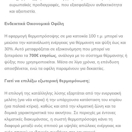
ευρωπαϊκές προδιαγραφές, που εξασφαλίζουν ανθεκτικότητα
και αξιοπιστία.
Ενδεικτικά Οικονομικά Οφέλη
Η εφαρμογή θερμοπρόσοψης σε μια κατοικία 100 τ.μ. μπορεί να
μειώσει την κατανάλωση ενέργειας για θέρμανση και ψύξη έως και
30%. Αυτό μεταφράζεται σε εξοικονόμηση που μπορεί να
ξεπεράσει τα
700€ ετησίως
, ανάλογα με το σύστημα θέρμανσης ή
ψύξης που χρησιμοποιείται. Μέσα σε λίγα χρόνια, η επένδυση
αποσβένεται, ενώ τα οφέλη παραμένουν για δεκαετίες.
Γιατί να επιλέξω εξωτερική θερμομόνωση;
Η επιλογή της κατάλληλης λύσης εξαρτάται από την ενεργειακή
μελέτη (για νέα κτίρια) ή την υπάρχουσα κατάσταση του κτιρίου
(για παλαιά κτίρια), καθώς και από την κλιματική ζώνη και τα
δομικά χαρακτηριστικά του ακινήτου. Σε περιοχές με έντονες
κλιματικές διακυμάνσεις, η σωστή θερμοπρόσοψη κάνει τη
διαφορά μεταξύ ενός σπιτιού με υψηλές απώλειες ενέργειας και
ενός σπιτιού με ιδανικές συνθήκες στο εσωτερικό.