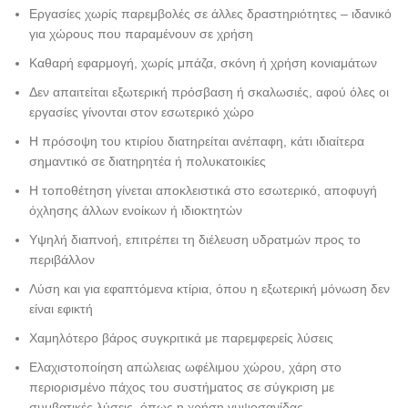
Εργασίες χωρίς παρεμβολές σε άλλες δραστηριότητες – ιδανικό
για χώρους που παραμένουν σε χρήση
Καθαρή εφαρμογή, χωρίς μπάζα, σκόνη ή χρήση κονιαμάτων
Δεν απαιτείται εξωτερική πρόσβαση ή σκαλωσιές, αφού όλες οι
εργασίες γίνονται στον εσωτερικό χώρο
Η πρόσοψη του κτιρίου διατηρείται ανέπαφη, κάτι ιδιαίτερα
σημαντικό σε διατηρητέα ή πολυκατοικίες
Η τοποθέτηση γίνεται αποκλειστικά στο εσωτερικό, αποφυγή
όχλησης άλλων ενοίκων ή ιδιοκτητών
Υψηλή διαπνοή, επιτρέπει τη διέλευση υδρατμών προς το
περιβάλλον
Λύση και για εφαπτόμενα κτίρια, όπου η εξωτερική μόνωση δεν
είναι εφικτή
Χαμηλότερο βάρος συγκριτικά με παρεμφερείς λύσεις
Ελαχιστοποίηση απώλειας ωφέλιμου χώρου, χάρη στο
περιορισμένο πάχος του συστήματος σε σύγκριση με
συμβατικές λύσεις, όπως η χρήση γυψοσανίδας.