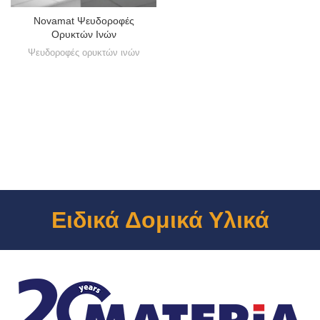
Novamat Ψευδοροφές
Ορυκτών Ινών
Ψευδοροφές ορυκτών ινών
Ειδικά Δομικά Υλικά