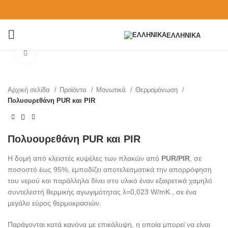
ΕΛΛΗΝΙΚΆ
Click to enlarge
Αρχική σελίδα
Προϊόντα
Μονωτικά
Θερμομόνωση
Πολυουρεθάνη PUR και PIR
Πολυουρεθάνη PUR και PIR
Η δομή από κλειστές κυψέλες των πλακών από
PUR/PIR
, σε
ποσοστό έως 95%, εμποδίζει αποτελεσματικά την απορρόφηση
του νερού και παράλληλα δίνει στο υλικό έναν εξαιρετικά χαμηλό
συντελεστή θερμικής αγωγιμότητας λ=0,023 W/mK , σε ένα
μεγάλο εύρος θερμοκρασιών.
Παράγονται κατά κανόνα με επικάλυψη, η οποία μπορεί να είναι