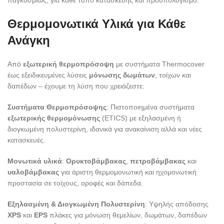
παγκοσμίως, για κάθε τύπο κατασκευής και προϋπολογισμό.
Θερμομονωτικά Υλικά για Κάθε
Ανάγκη
Από
εξωτερική θερμοπρόσοψη
με συστήματα Thermocover
έως εξειδικευμένες λύσεις
μόνωσης δωμάτων
, τοίχων και
δαπέδων – έχουμε τη λύση που χρειάζεστε:
Συστήματα Θερμοπρόσοψης
: Πιστοποιημένα συστήματα
εξωτερικής θερμομόνωσης
(ETICS) με εξηλασμένη ή
διογκωμένη πολυστερίνη, ιδανικά για ανακαίνιση αλλά και νέες
κατασκευές.
Μονωτικά υλικά
:
Ορυκτοβάμβακας
,
πετροβάμβακας
και
υαλοβάμβακας
για άριστη θερμομονωτική και ηχομονωτική
προστασία σε τοίχους, οροφές και δάπεδα.
Εξηλασμένη & Διογκωμένη Πολυστερίνη
: Υψηλής απόδοσης
XPS
και
EPS
πλάκες για μόνωση θεμελίων, δωμάτων, δαπέδων