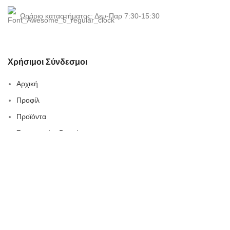
Ωράριο καταστήματος: Δευ-Παρ 7:30-15:30
Χρήσιμοι Σύνδεσμοι
Αρχική
Προφίλ
Προϊόντα
Συνεργασίες-Brands
Blog
Κατάλογος
Καριέρα
Επικοινωνία