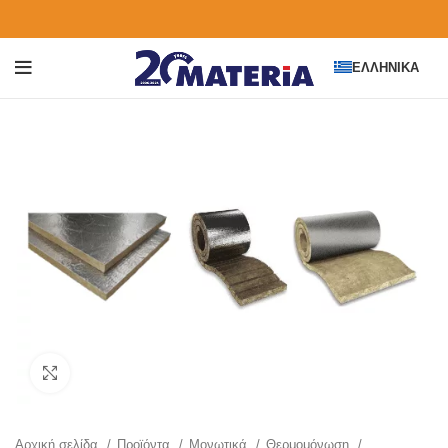
ΕΛΛΗΝΙΚΆ
Click to enlarge
Αρχική σελίδα
Προϊόντα
Μονωτικά
Θερμομόνωση