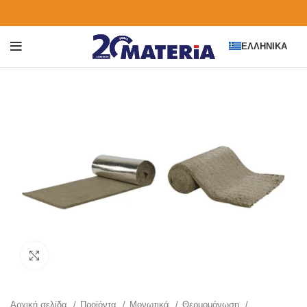
ΕΛΛΗΝΙΚΆ
Click to enlarge
Αρχική σελίδα
Προϊόντα
Μονωτικά
Θερμομόνωση