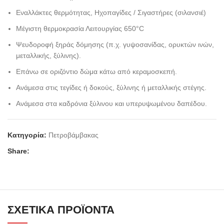
Εναλλάκτες θερμότητας, Ηχοπαγίδες / Σιγαστήρες (σιλανσιέ)
Μέγιστη θερμοκρασία Λειτουργίας 650°C
Ψευδοροφή ξηράς δόμησης (π.χ. γυψοσανίδας, ορυκτών ινών,
μεταλλικής, ξύλινης).
Επάνω σε οριζόντιο δώμα κάτω από κεραμοσκεπή.
Ανάμεσα στις τεγίδες ή δοκούς, ξύλινης ή μεταλλικής στέγης.
Ανάμεσα στα καδρόνια ξύλινου και υπερυψωμένου δαπέδου.
Κατηγορία:
Πετροβάμβακας
Share:
ΣΧΕΤΙΚΆ ΠΡΟΪΌΝΤΑ