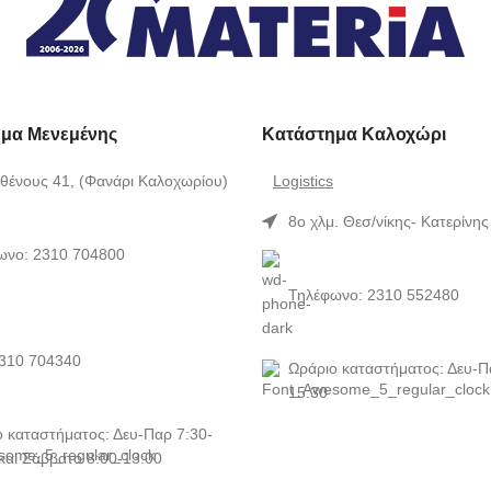
μα Μενεμένης
Κατάστημα Καλοχώρι
θένους 41, (Φανάρι Καλοχωρίου)
Logistics
8ο χλμ. Θεσ/νίκης- Κατερίνης
ωνο: 2310 704800
Τηλέφωνο: 2310 552480
2310 704340
Ωράριο καταστήματος: Δευ-Π
15:30
 καταστήματος: Δευ-Παρ 7:30-
και Σάββατο 8:00-13:00