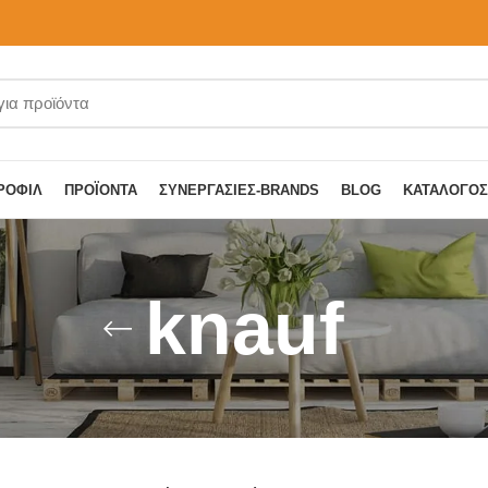
ΡΟΦΊΛ
ΠΡΟΪΌΝΤΑ
ΣΥΝΕΡΓΑΣΊΕΣ-BRANDS
BLOG
ΚΑΤΆΛΟΓΟΣ
knauf