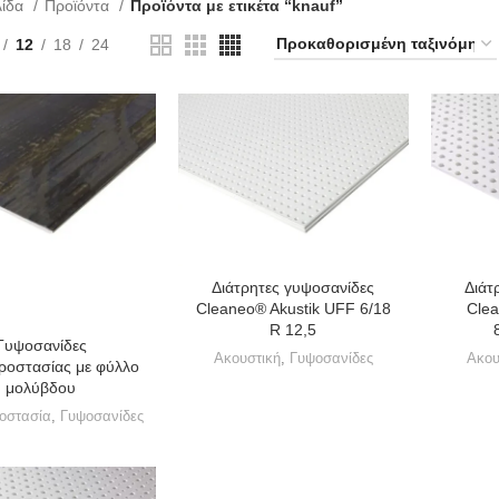
λίδα
Προϊόντα
Προϊόντα με ετικέτα “knauf”
12
18
24
Διάτ
Διάτρητες γυψοσανίδες
Clea
Cleaneo® Akustik UFF 6/18
R 12,5
Γυψοσανίδες
Ακου
Ακουστική
,
Γυψοσανίδες
ροστασίας με φύλλο
μολύβδου
οστασία
,
Γυψοσανίδες