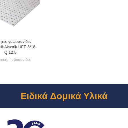
ητες γυψοσανίδες
® Akustik UFF 8/18
Q 12,5
τική
,
Γυψοσανίδες
Ειδικά Δομικά Υλικά