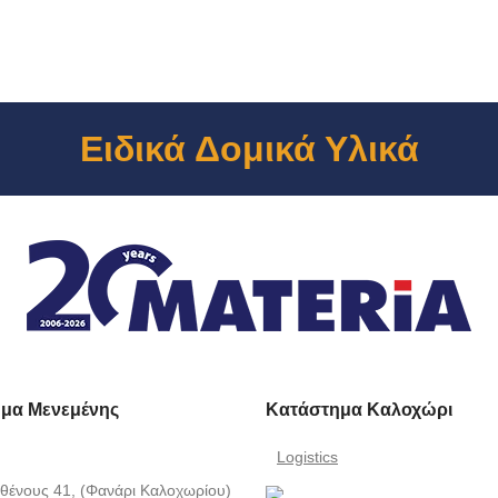
Ειδικά Δομικά Υλικά
μα Μενεμένης
Κατάστημα Καλοχώρι
Logistics
θένους 41, (Φανάρι Καλοχωρίου)