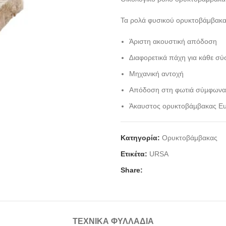
Τα ρολά φυσικού ορυκτοβάμβακα 
Άριστη ακουστική απόδοση
∆ιαφορετικά πάχη για κάθε σ
Μηχανική αντοχή
Απόδοση στη φωτιά σύµφωνα
Άκαυστος ορυκτοβάµβακας Eu
Κατηγορία:
Ορυκτοβάμβακας
Ετικέτα:
URSA
Share:
ΤΕΧΝΙΚΆ ΦΥΛΛΆΔΙΑ