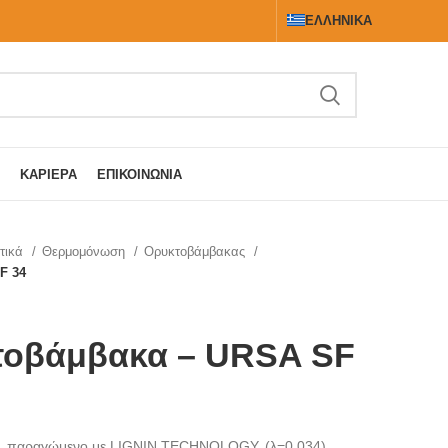
ΕΛΛΗΝΙΚΆ
ΚΑΡΙΈΡΑ
ΕΠΙΚΟΙΝΩΝΊΑ
τικά
Θερμομόνωση
Ορυκτοβάμβακας
F 34
τοβάμβακα – URSA SF
α, παραγώμενο με LIGNIN TECHNOLOGY. (λ=0,034)