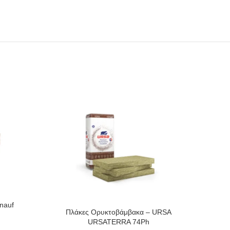
nauf
Πλάκες Ορυκτοβάμβακα – URSA
Ρ
URSATERRA 74Ph