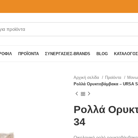
ΡΟΦΊΛ
ΠΡΟΪΌΝΤΑ
ΣΥΝΕΡΓΑΣΊΕΣ-BRANDS
BLOG
ΚΑΤΆΛΟΓΟΣ
Αρχική σελίδα
Προϊόντα
Μονω
Ρολλά Ορυκτοβάμβακα – URSA S
Ρολλά Ορυκ
34
Οικολογικό ρολό ορυκτοβάμβακ